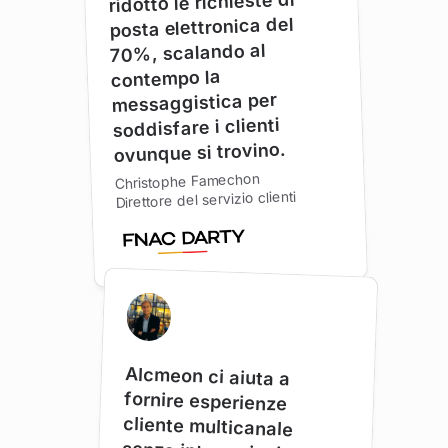
ridotto le richieste di
posta elettronica del
70%, scalando al
contempo la
messaggistica per
soddisfare i clienti
ovunque si trovino.
Christophe Famechon
Direttore del servizio clienti
Alcmeon ci aiuta a
fornire esperienze
cliente multicanale
senza interruzioni con un
perfetto equilibrio tra bot