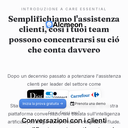
INTRODUZIONE A CARE ESSENTIAL
Semplifichiamo l'assistenza
clienti, così i tuoi team
possono concentrarsi su ció
che conta davvero
Dopo un decennio passato a potenziare l'assistenza
clienti per leader del settore come
Inizia la prova gratuita ->
Prenota una demo
Stiamo ora introducendo Care Essential, la nostra
Cosa facciamo?
piattaforma conversazionale basata sull'intelligenza
Conversazioni con i clienti
artificiale, strategie comprovate e integrazioni fluide.