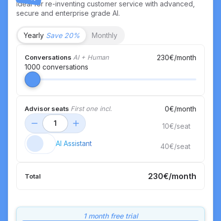
Ideal for re-inventing customer service with advanced,
secure and enterprise grade AI.
Yearly
Save 20%
Monthly
230
€/month
Conversations
AI + Human
1000
conversations
0
€/month
Advisor seats
First one incl.
1
10
€/seat
AI Assistant
40
€/seat
230
€/month
Total
1 month free trial