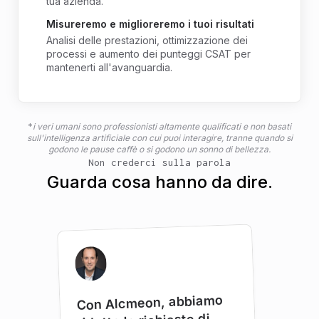
tua azienda.
Misureremo e miglioreremo i tuoi risultati
Analisi delle prestazioni, ottimizzazione dei
processi e aumento dei punteggi CSAT per
mantenerti all'avanguardia.
*
i veri umani sono professionisti altamente qualificati e non basati
sull'intelligenza artificiale con cui puoi interagire, tranne quando si
godono le pause caffè o si godono un sonno di bellezza.
Non crederci sulla parola
Guarda cosa hanno da dire.
Con Alcmeon, abbiamo